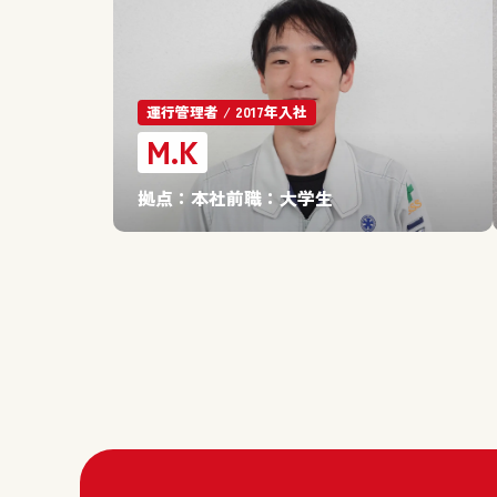
運行管理者 / 2017年入社
M.K
拠点：
本社
前職：
大学生
投
稿
ナ
ビ
ゲー
ショ
ン