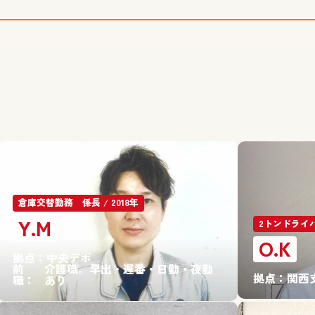
倉庫交替勤務 係長 / 2018年
Y.M
2トンドライバー
O.K
拠点：
中央デポ
前
介護職。早出・遅番・日勤・夜勤
拠点：
関西
職：
あり