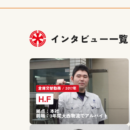
インタビュー一覧
倉庫交替勤務 / 2017年
H.F
拠点：
本社
前職：
3年間大西物流でアルバイト