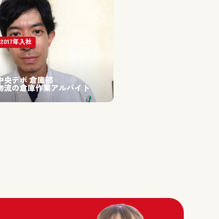
2017年入社
中央デポ 倉庫部
物流の倉庫作業アルバイト