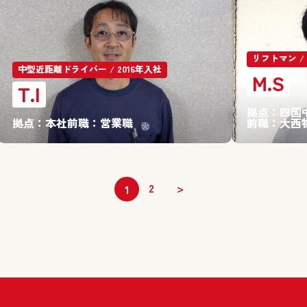
リフトマン / 
中型近距離ドライバー / 2016年入社
M.S
T.I
拠点：
四国
拠点：
本社
前職：
営業職
前職：
大西
2
>
1