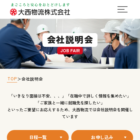
会社説明会
JOB FAIR
TOP
＞
会社説明会
「いきなり面接は不安、、、」「在職中で詳しく情報を集めたい」
「ご家族と一緒に就職先を探したい」
といったご要望にお応えするため、大西物流では会社説明会を開催し
ています
日程一覧
お申し込み