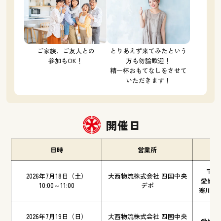
ご家族、ご友人との
とりあえず来てみたという
参加もOK！
方も勿論歓迎！
精一杯おもてなしをさせて
いただきます！
開催日
日時
営業所
〒 〒7
2026年7月18日（土）
大西物流株式会社 四国中央
愛媛県
10:00～11:00
デポ
寒川町大
〒 7
2026年7月19日（日）
大西物流株式会社 四国中央