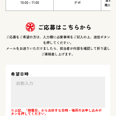
愛媛県
10:00～11:00
デポ
寒川町大
ご応募はこちらから
ご応募をご希望の方は、入力欄に必要事項をご記入の上、送信ボタン
を押してください。
メールをお送りいただけましたら、担当者が内容を確認して折り返し
ご連絡差し上げます。
希望日時
※上記、「開催日」からお好きな日時・場所のお申し込みボ
タンを押してください。