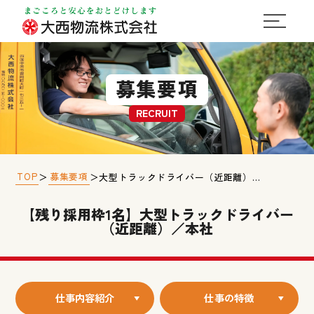
募集要項
RECRUIT
TOP
募集要項
＞
＞
大型トラックドライバー（近距離）／本社
【残り採用枠1名】大型トラックドライバー
（近距離）／本社
仕事内容紹介
仕事の特徴