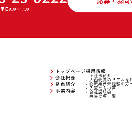
応募・お問
▼各ページ名と記載内容 ● トップページ「
】
平日8:30〜17:30
徴」がひと目でわかる当社ホームページの玄
たにぴったりの働き方が見つかるようにサポ
● 会社概要カトーレックグループの一員とし
経営基盤や、地域と共に歩んできた70年の歴
に安心していただける企業として、会社情報
ます。 ● 拠点紹介愛媛県四国中央市の本社
東・関西・九州など全国へ広がる大西物流の
を紹介しています。各拠点の役割や職場の雰
トップページ
採用情報
お仕事紹介
会社概要
ジしていただける内容です。 ● 事業内容長
大西物流のリアルを
拠点紹介
物流業界未経験の方
場配送、保管、流通加工まで。日本の物流を
先輩たちの声
事業内容
会社説明会
事業を分かりやすく解説しています。「運ぶ
募集要項一覧
い」大西物流の仕事の幅広さと、社会インフ
献度の高さを知ることができます。 ● お仕
バー」「倉庫作業」「運行管理」などの仕事
介。具体的な業務内容はもちろん、1日のス