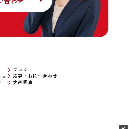
い合わせ
大西物流の特
関です。あな
ートします。
ての安定した
史など、皆様
を掲載してい
を起点に、関
ネットワーク
囲気もイメー
ブログ
応募・お問い合わせ
距離輸送から地
知る
へ
大西興産
支える当社の
だけじゃな
ラとしての貢
事紹介「ドライ
のリアルを紹
ケジュールや活