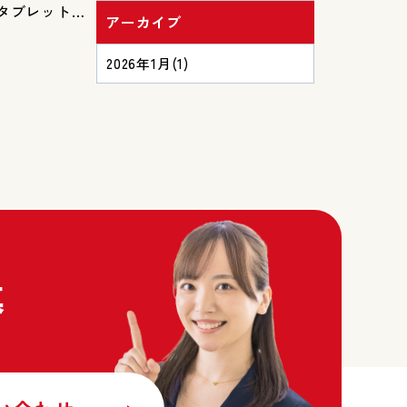
タブレットで
アーカイブ
に閲覧いただ
載内容のバー
2026年1月
(1)
社の魅力や物
っていただけ
ームページの
業カラーの配
情報へスムー
会社情報発信
取り組みや採
グ機能を実装
募
フォームの入
ムーズにお問
✅サービス内
知っていただ
プしました。