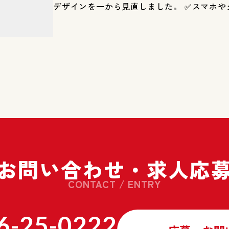
デザインを一から見直しました。 ✅スマホや
も快適に閲覧できます！あらゆる端末で快適
けるよう、表示を最適化いたしました。 ✅掲
ジョンアップ！サービスの情報をはじめ、当
流業界未経験の方へ向けた情報をより深く知
るよう、掲載内容を見直しました。 新しいホ
特徴 ✅大西物流らしさと使いやすさを追求企
色と整理されたレイアウトを採用し、必要な
ズにアクセスできる設計といたしました。 ✅
のために「ブログ・お知らせ」を導入当社の
用情報をタイムリーにお届けするため、ブロ
お問い合わせ・
求人応
いたしました。 ✅お問い合わせの利便性向上
力項目や設置個所を見直し、ストレスなくス
CONTACT / ENTRY
い合わせいただけるよう改善いたしました。 
容ページを刷新より、大西物流のサービスを
6-25-0222
くために各サービスの情報をバージョンアッ