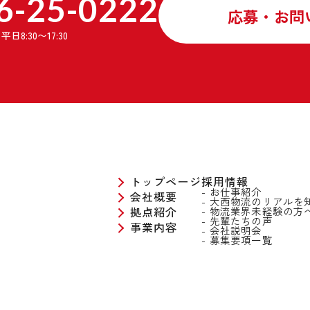
6-25-0222
応募・お問
】
平日8:30〜17:30
トップページ
採用情報
お仕事紹介
会社概要
大西物流のリアルを
拠点紹介
物流業界未経験の方
先輩たちの声
事業内容
会社説明会
募集要項一覧