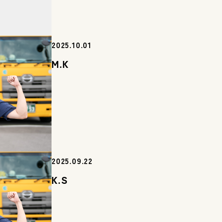
2025.10.01
M.K
2025.09.22
K.S