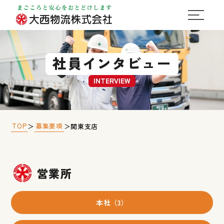
社員インタビュー
INTERVIEW
TOP
募集要項
＞
＞
関東支店
営業所
本社（3）