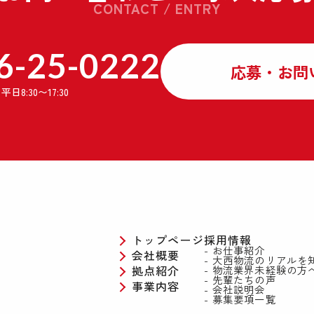
CONTACT / ENTRY
6-25-0222
応募・お問
】
平日8:30〜17:30
トップページ
採用情報
お仕事紹介
会社概要
大西物流のリアルを
拠点紹介
物流業界未経験の方
先輩たちの声
事業内容
会社説明会
募集要項一覧