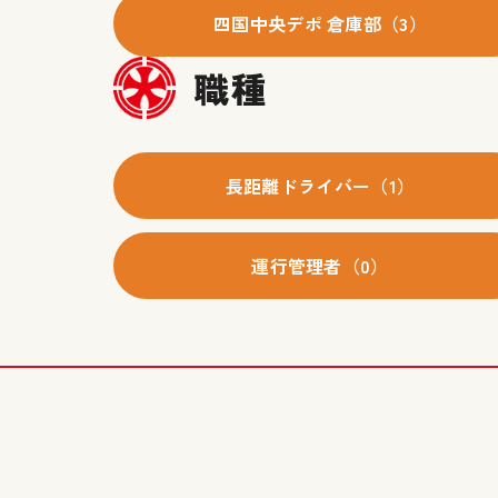
四国中央デポ 倉庫部（3）
職種
長距離ドライバー（1）
運行管理者（0）