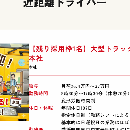
近距離ドライバー
【残り採用枠1名】大型トラッ
本社
本社
給与
月額26.4万円〜37万円
勤務時間
8時30分〜17時30分（休憩70分
変形労働時間制
休日・休暇
年間休日107日
指定休日制（勤務シフトによる
基本的に日曜祝日の業務はほぼ
勤務地
愛媛県四国中央市豊岡町大町173