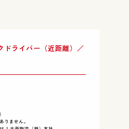
クドライバー（近距離）／
）
）
ありません。
5-1 大西物流（株）本社