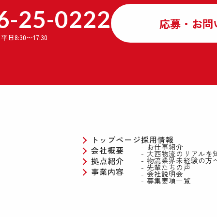
6-25-0222
応募・お問
】
平日8:30〜17:30
トップページ
採用情報
お仕事紹介
会社概要
大西物流のリアルを
拠点紹介
物流業界未経験の方
先輩たちの声
事業内容
会社説明会
募集要項一覧