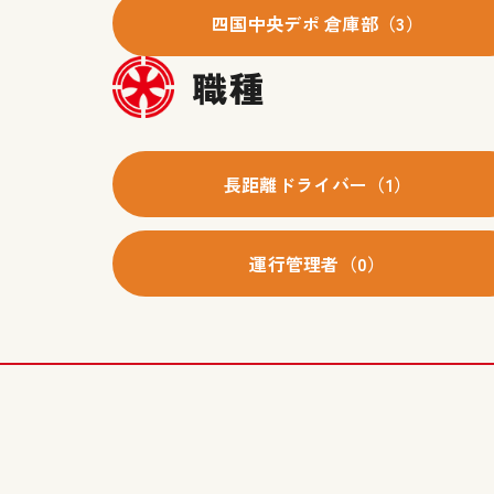
四国中央デポ 倉庫部（3）
職種
長距離ドライバー（1）
運行管理者（0）