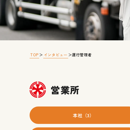
TOP
インタビュー
＞
＞
運行管理者
営業所
本社（3）